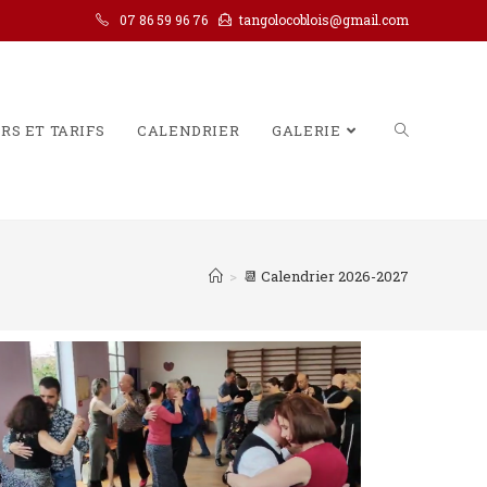
07 86 59 96 76
tangolocoblois@gmail.com
RS ET TARIFS
CALENDRIER
GALERIE
>
📆 Calendrier 2026-2027